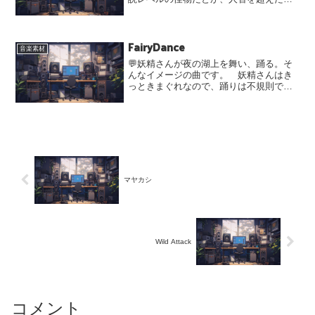
在です。ラスボス、裏ボスなどで使いや
すいと思います。ダウンロードはこちら
から👇MP3（通常音源の後にループ用を
FairyDance
再生することで自然にル...
音楽素材
💬妖精さんが夜の湖上を舞い、踊る。そ
んなイメージの曲です。 妖精さんはき
っときまぐれなので、踊りは不規則で型
に縛られない自由なものだと思いま
す。 しかし、その踊りは幻想的でとて
も美しく、見るものを魅了するに違いあ
りません。 （ダンス、とは...
マヤカシ
Wild Attack
コメント