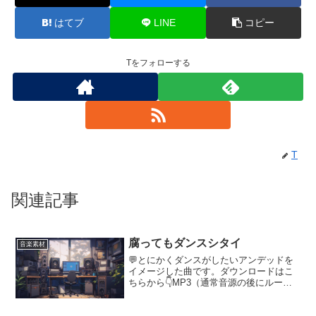
はてブ
LINE
コピー
Tをフォローする
T
関連記事
腐ってもダンスシタイ
音楽素材
💬とにかくダンスがしたいアンデッドを
イメージした曲です。ダウンロードはこ
ちらから👇MP3（通常音源の後にループ
用を再生することで自然にループできま
す）腐ってもダンスシタイ イントロ有