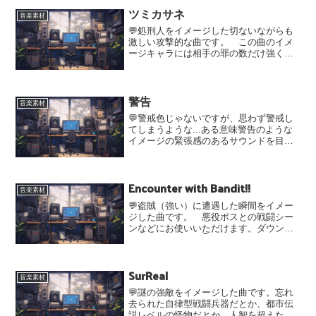
ダウンロード腐ってもダンスシタイ イ
ツミカサネ
ントロ無 ループ用ダウ...
音楽素材
💬処刑人をイメージした切ないながらも
激しい攻撃的な曲です。 この曲のイメ
ージキャラには相手の罪の数だけ強くな
る特殊能力を持っていてほしいです。ダ
ウンロードはこちらから👇MP3（通常音
源の後にループ用を再生することで自然
警告
にループできます）ツミ...
音楽素材
💬警戒色じゃないですが、思わず警戒し
てしまうような...ある意味警告のような
イメージの緊張感のあるサウンドを目指
して作りました。ダウンロードはこちら
から👇OGG警告_LoopダウンロードMP3
イントロあり警告_Introダウンロードイン
Encounter with Bandit!!
トロ...
音楽素材
💬盗賊（強い）に遭遇した瞬間をイメー
ジした曲です。 悪役ボスとの戦闘シー
ンなどにお使いいただけます。ダウンロ
ードはこちらから👇MP3（intro音源の後
にLoop音源を再生することで自然にルー
プできます）Encounter-with-Ban...
SurReal
音楽素材
💬謎の強敵をイメージした曲です。忘れ
去られた自律型戦闘兵器だとか、都市伝
説レベルの怪物だとか、人智を超えた存